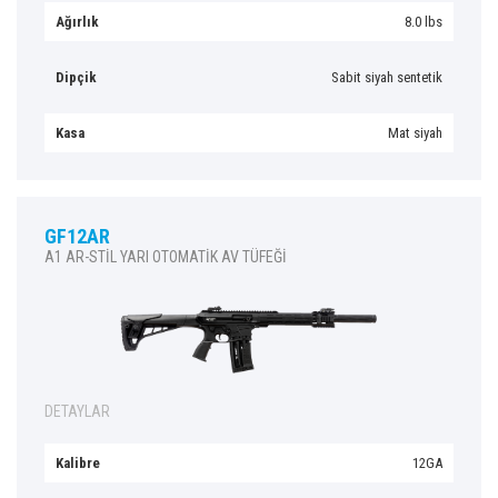
Ağırlık
8.0 lbs
Dipçik
Sabit siyah sentetik
Kasa
Mat siyah
GF12AR
A1 AR-STİL YARI OTOMATİK AV TÜFEĞİ
DETAYLAR
Kalibre
12GA