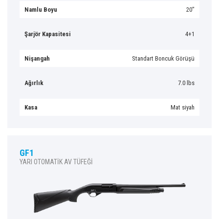
Namlu Boyu
20″
Şarjör Kapasitesi
4+1
Nişangah
Standart Boncuk Görüşü
Ağırlık
7.0 lbs
Kasa
Mat siyah
GF1
YARI OTOMATİK AV TÜFEĞİ