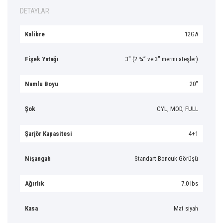
DETAYLAR
Kalibre
12GA
Fişek Yatağı
3″ (2 ¾” ve 3″ mermi ateşler)
Namlu Boyu
20″
Şok
CYL, MOD, FULL
Şarjör Kapasitesi
4+1
Nişangah
Standart Boncuk Görüşü
Ağırlık
7.0 lbs
Kasa
Mat siyah