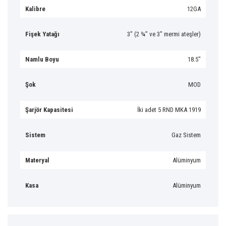
Kalibre
12GA
Fişek Yatağı
3″ (2 ¾” ve 3″ mermi ateşler)
Namlu Boyu
18.5″
Şok
MOD
Şarjör Kapasitesi
İki adet 5 RND MKA 1919
Sistem
Gaz Sistem
Materyal
Alüminyum
Kasa
Alüminyum