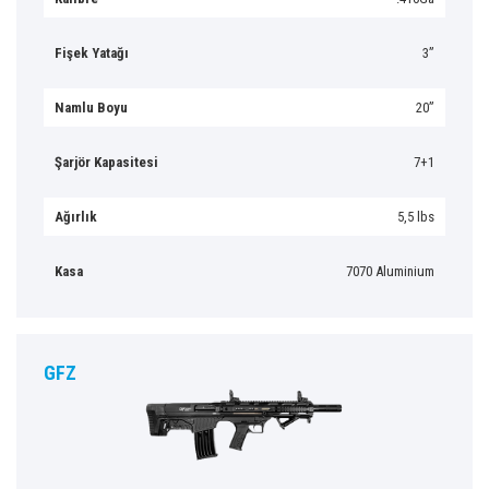
Fişek Yatağı
3”
Namlu Boyu
20”
Şarjör Kapasitesi
7+1
Ağırlık
5,5 lbs
Kasa
7070 Aluminium
GFZ