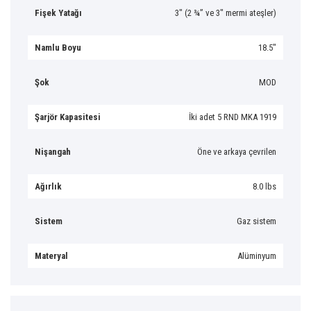
Fişek Yatağı
3″ (2 ¾” ve 3″ mermi ateşler)
Namlu Boyu
18.5″
Şok
MOD
Şarjör Kapasitesi
İki adet 5 RND MKA 1919
Nişangah
Öne ve arkaya çevrilen
Ağırlık
8.0 lbs
Sistem
Gaz sistem
Materyal
Alüminyum