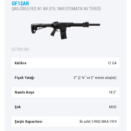
GF12AR
ŞARJÖRLÜ FED A1 AR STİL YARI OTOMATİK AV TÜFEĞİ
DETAYLAR
Kalibre
12 GA
Fişek Yatağı
3″ (2 ¾” ve 3″ mermi ateşler)
Namlu Boyu
18.5″
Şok
MOD
Şarjör Kapasitesi
İki adet 5 RND MKA 1919