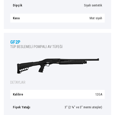
Dipçik
Siyah sentetik
Kasa
Mat siyah
GF2P
TÜP BESLEMELİ POMPALI AV TÜFEĞİ
DETAYLAR
Kalibre
12GA
Fişek Yatağı
3″ (2 ¾” ve 3″ mermi ateşler)