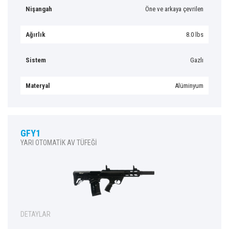
Nişangah
Öne ve arkaya çevrilen
Ağırlık
8.0 lbs
Sistem
Gazlı
Materyal
Alüminyum
GFY1
YARI OTOMATİK AV TÜFEĞİ
DETAYLAR