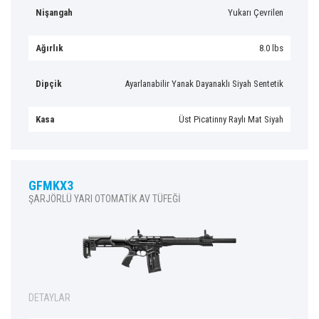
Nişangah
Yukarı Çevrilen
Ağırlık
8.0 lbs
Dipçik
Ayarlanabilir Yanak Dayanaklı Siyah Sentetik
Kasa
Üst Picatinny Raylı Mat Siyah
GFMKX3
ŞARJÖRLÜ YARI OTOMATİK AV TÜFEĞİ
DETAYLAR