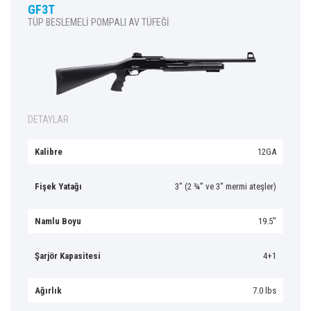
GF3T
TÜP BESLEMELİ POMPALI AV TÜFEĞİ
DETAYLAR
Kalibre
12GA
Fişek Yatağı
3″ (2 ¾” ve 3″ mermi ateşler)
Namlu Boyu
19.5″
Şarjör Kapasitesi
4+1
Ağırlık
7.0 lbs