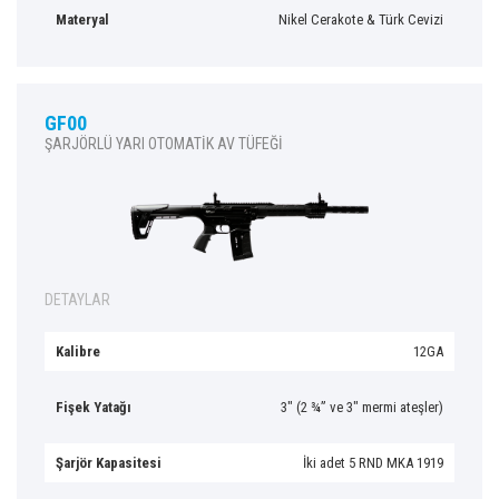
Materyal
Nikel Cerakote & Türk Cevizi
GF00
ŞARJÖRLÜ YARI OTOMATİK AV TÜFEĞİ
DETAYLAR
Kalibre
12GA
Fişek Yatağı
3″ (2 ¾” ve 3″ mermi ateşler)
Şarjör Kapasitesi
İki adet 5 RND MKA 1919