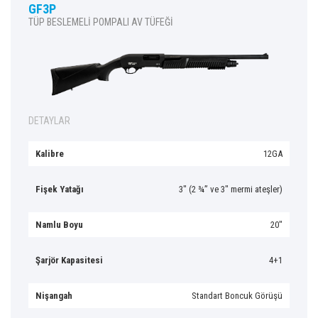
GF3P
TÜP BESLEMELİ POMPALI AV TÜFEĞİ
DETAYLAR
Kalibre
12GA
Fişek Yatağı
3″ (2 ¾” ve 3″ mermi ateşler)
Namlu Boyu
20″
Şarjör Kapasitesi
4+1
Nişangah
Standart Boncuk Görüşü