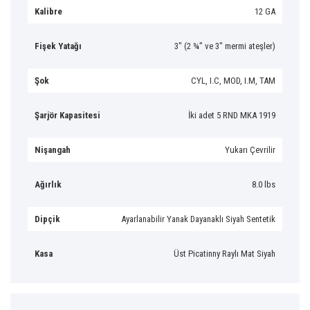
Kalibre
12 GA
Fişek Yatağı
3″ (2 ¾” ve 3″ mermi ateşler)
Şok
CYL, I.C, MOD, I.M, TAM
Şarjör Kapasitesi
İki adet 5 RND MKA 1919
Nişangah
Yukarı Çevrilir
Ağırlık
8.0 lbs
Dipçik
Ayarlanabilir Yanak Dayanaklı Siyah Sentetik
Kasa
Üst Picatinny Raylı Mat Siyah