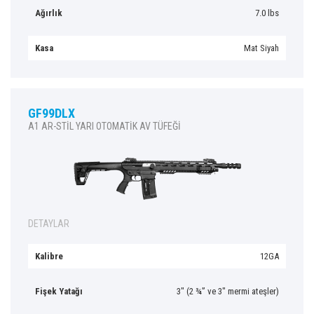
Ağırlık
7.0 lbs
Kasa
Mat Siyah
GF99DLX
A1 AR-STİL YARI OTOMATİK AV TÜFEĞİ
DETAYLAR
Kalibre
12GA
Fişek Yatağı
3″ (2 ¾” ve 3″ mermi ateşler)