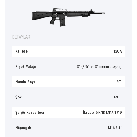
DETAYLAR
Kalibre
12GA
Fişek Yatağı
3″ (2 ¾” ve 3″ mermi ateşler)
Namlu Boyu
20″
Şok
MOD
Şarjör Kapasitesi
İki adet 5 RND MKA 1919
Nişangah
M16 Stili