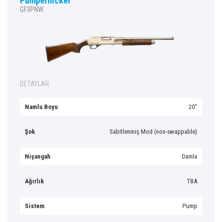
Pumpernickel
GF3PNW
DETAYLAR
Namlu Boyu
20″
Şok
Sabitlenmiş Mod (non-swappable)
Nişangah
Damla
Ağırlık
TBA
Sistem
Pump